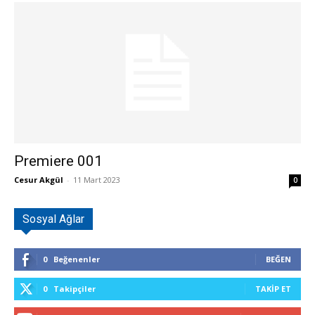
Premiere 001
Cesur Akgül
-
11 Mart 2023
0
Sosyal Ağlar
0
Beğenenler
BEĞEN
0
Takipçiler
TAKIP ET