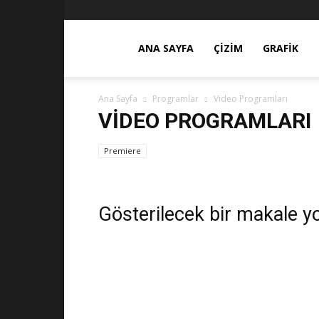
ces3d.com
ANA SAYFA
ÇIZIM
GRAFIK
Ana Sayfa
Programlar
Video Programları
VIDEO PROGRAMLARI
Premiere
Gösterilecek bir makale y