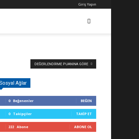
Giriş Yapın
DEĞERLENDIRME PUANINA GÖRE
Sosyal Ağlar
0
Beğenenler
BEĞEN
0
Takipçiler
TAKIP ET
222
Abone
ABONE OL