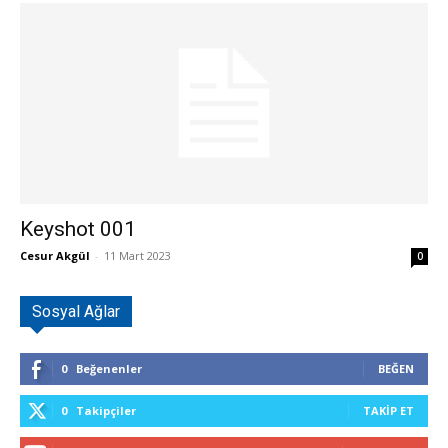
Keyshot 001
Cesur Akgül
-
11 Mart 2023
0
Sosyal Ağlar
0
Beğenenler
BEĞEN
0
Takipçiler
TAKIP ET