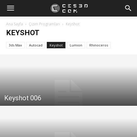
Ana Sayfa
Çizim Programları
Keyshot
KEYSHOT
3ds Max
Autocad
Keyshot
Lumion
Rhinoceros
Keyshot 006