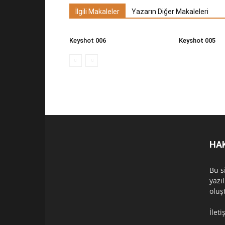
İlgili Makaleler
Yazarın Diğer Makaleleri
Keyshot 006
Keyshot 005
HA
Bu s
yazı
oluş
İlet