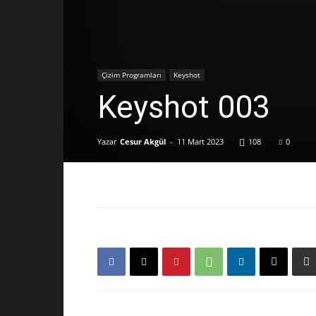
Çizim Programları
Keyshot
Keyshot 003
Yazar
Cesur Akgül
-
11 Mart 2023
108
0