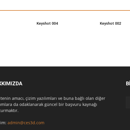
Keyshot 004
Keyshot 002
KKIMIZDA
B
itenin amacı, çizim yazılımları ve buna bağlı olan diğer
lımlara da odaklanarak güncel bir başvuru kaynağı
turmaktır.
işim:
admin@ces3d.com