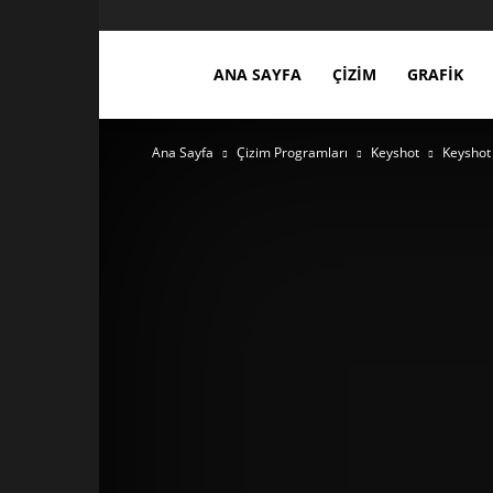
ces3d.com
ANA SAYFA
ÇIZIM
GRAFIK
Ana Sayfa
Çizim Programları
Keyshot
Keyshot