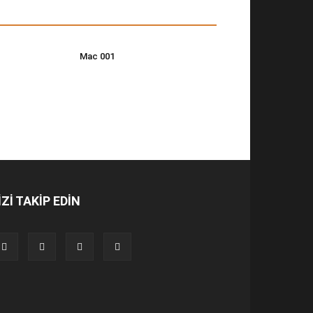
Mac 001
İZİ TAKİP EDİN