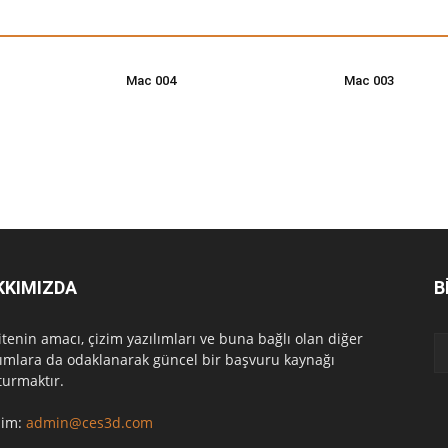
Mac 004
Mac 003
KKIMIZDA
B
itenin amacı, çizim yazılımları ve buna bağlı olan diğer
lımlara da odaklanarak güncel bir başvuru kaynağı
turmaktır.
işim:
admin@ces3d.com