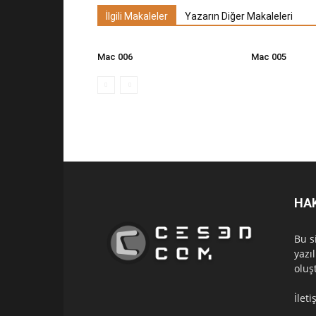
İlgili Makaleler
Yazarın Diğer Makaleleri
Mac 006
Mac 005
HA
Bu s
yazı
oluş
İlet