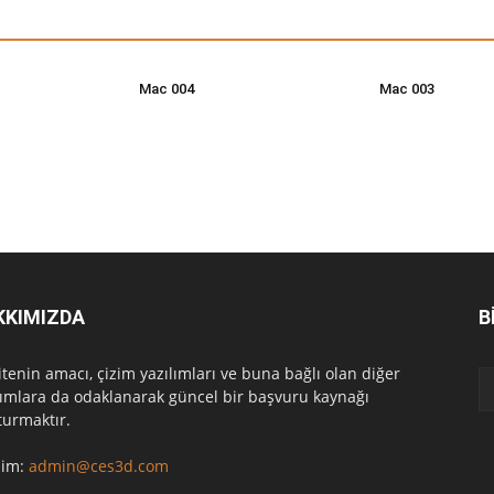
Mac 004
Mac 003
KKIMIZDA
B
itenin amacı, çizim yazılımları ve buna bağlı olan diğer
lımlara da odaklanarak güncel bir başvuru kaynağı
turmaktır.
işim:
admin@ces3d.com