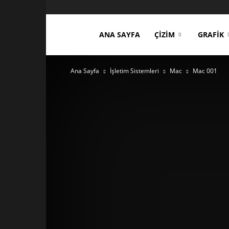
ces3d.com
ANA SAYFA
ÇIZIM
GRAFIK
Ana Sayfa
İşletim Sistemleri
Mac
Mac 001