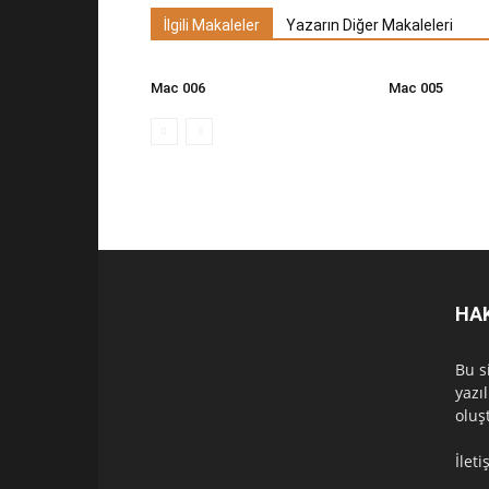
İlgili Makaleler
Yazarın Diğer Makaleleri
Mac 006
Mac 005
HA
Bu s
yazı
oluş
İlet