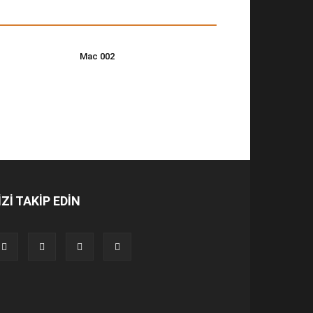
Mac 002
İZİ TAKİP EDİN