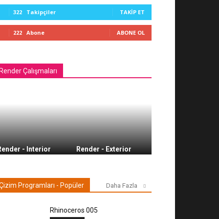
322
Takipçiler
TAKIP ET
222
Abone
ABONE OL
Render Çalışmaları
Render - Interior
Render - Exterior
Çizim Programları - Popüler
Daha Fazla
Rhinoceros 005