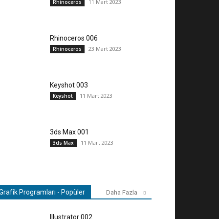
11 Mart 2023
Rhinoceros
Rhinoceros 006
23 Mart 2023
Rhinoceros
Keyshot 003
11 Mart 2023
Keyshot
3ds Max 001
11 Mart 2023
3ds Max
Grafik Programları - Popüler
Daha Fazla
Illustrator 002