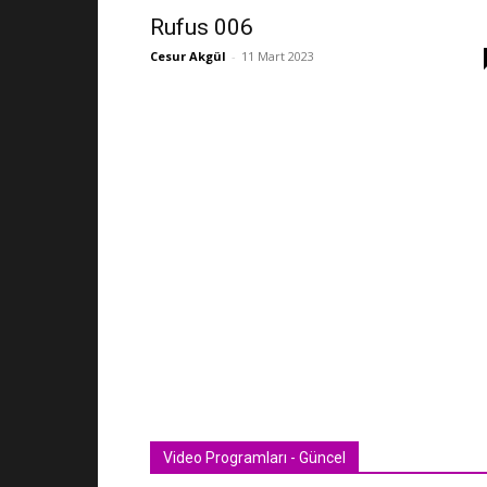
Rufus 006
Cesur Akgül
-
11 Mart 2023
Video Programları - Güncel