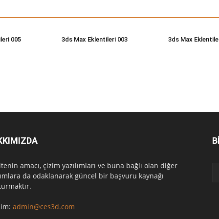
leri 005
3ds Max Eklentileri 003
3ds Max Eklentile
KKIMIZDA
B
itenin amacı, çizim yazılımları ve buna bağlı olan diğer
lımlara da odaklanarak güncel bir başvuru kaynağı
turmaktır.
işim:
admin@ces3d.com