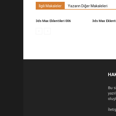
İlgili Makaleler
Yazarın Diğer Makaleleri
3ds Max Eklentileri 006
3ds Max Eklenti
HA
Bu s
yazı
oluş
İlet