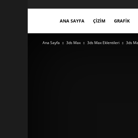
ces3d.com
ANA SAYFA
ÇIZIM
GRAFIK
Ana Sayfa
3ds Max
3ds Max Eklentileri
3ds Ma